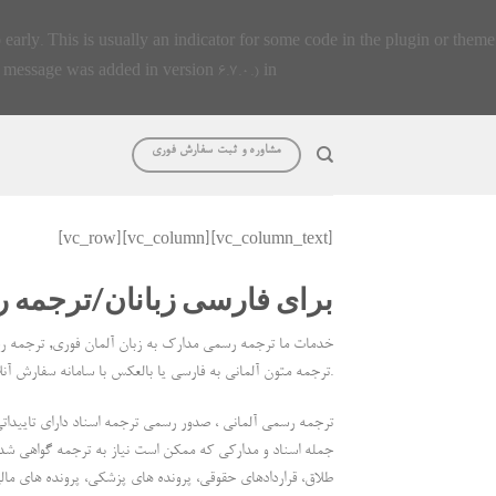
early. This is usually an indicator for some code in the plugin or theme
 message was added in version 6.7.0.) in
مشاوره و ثبت سفارش فوری
[vc_row][vc_column][vc_column_text]
برای فارسی زبانان/ترجمه
خدمات ما ترجمه رسمی مدارک به زبان آلمان فوری, ترجمه ر
ترجمه متون آلمانی به فارسی یا بالعکس با سامانه سفارش آنلاین ترجمه تجربه کنید.
ترجمه رسمی آلمانی ، صدور رسمی ترجمه اسناد دارای تاییداتی
جمله اسناد و مدارکی که ممکن است نیاز به ترجمه گواهی شده
طلاق، قراردادهای حقوقی، پرونده های پزشکی، پرونده های مالی