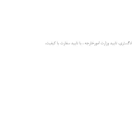
دادگستری، تایید وزارت امورخارجه ، با تایید سفارت با کیفیت،