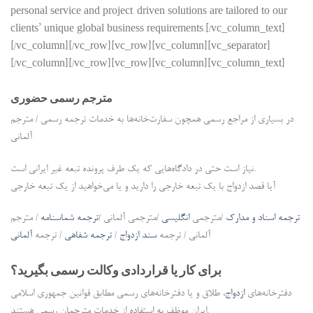
personal service and project-driven solutions are tailored to our
clients’ unique global business requirements.[/vc_column_text]
[/vc_column][/vc_row][vc_row][vc_column][vc_separator]
[/vc_column][/vc_row][vc_row][vc_column][vc_column_text]
مترجم رسمی حضوری
در بسیاری از مراجع رسمی همچون سفارت‌خانه‌ها به خدمات ترجمه رسمی / مترجم
آلمانی
نیاز است حتی در دادگاه‌هایی که یک طرف پرونده تبعه غیر ایرانی است.
آیا قصد ازدواج با یک تبعه خارجی را دارید و یا می‌خواهید از یک تبعه خارجی
ترجمه اسناد و مدارک
/مترجمی
انگلیسی
/مترجمی آلمانی /
ترجمه شماسنامه
/ مترجم
آلمانی / ترجمه
سند ازدواج
/
ترجمه شفاهی
/ ترجمه
آلمانی
برای کار یا قراردادی وکالت رسمی بگیرید؟
دفترخانه‌های
ازدواج
، طلاق و یا دفترخانه‌های رسمی مطابق قوانین جمهوری اسلامی
ایران موظف به استفاده از خدمات مترجمان رسمی هستند.